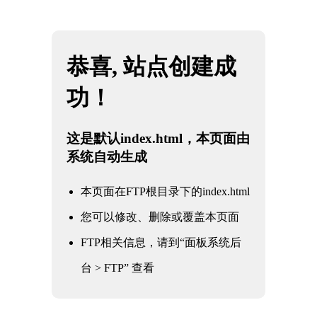
网站地图
米兰·(milan)中国官方网站
☰
核一级截止阀
时间：2025-06-01 访问量：1171